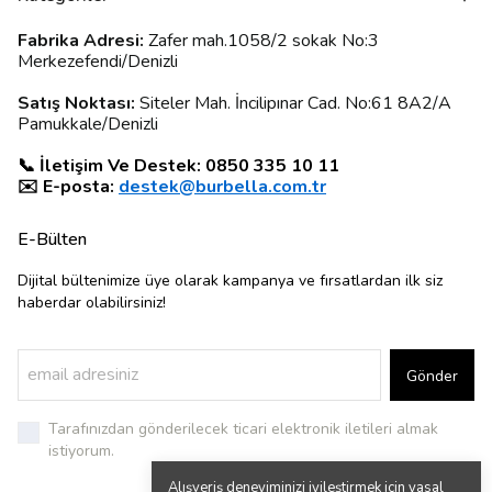
Fabrika Adresi:
Zafer mah.1058/2 sokak No:3
Merkezefendi/Denizli
Satış Noktası:
Siteler Mah. İncilipınar Cad. No:61 8A2/A
Pamukkale/Denizli
📞 İletişim Ve Destek: 0850 335 10 11
✉️ E-posta:
destek@burbella.com.tr
E-Bülten
Dijital bültenimize üye olarak kampanya ve fırsatlardan ilk siz
haberdar olabilirsiniz!
Gönder
Tarafınızdan gönderilecek ticari elektronik iletileri almak
istiyorum.
Alışveriş deneyiminizi iyileştirmek için yasal