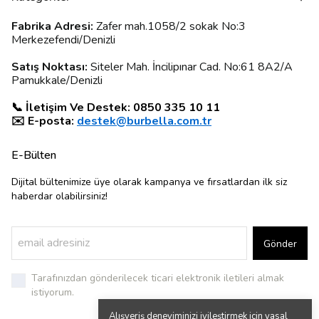
Fabrika Adresi:
Zafer mah.1058/2 sokak No:3
Merkezefendi/Denizli
Satış Noktası:
Siteler Mah. İncilipınar Cad. No:61 8A2/A
Pamukkale/Denizli
📞 İletişim Ve Destek: 0850 335 10 11
✉️ E-posta:
destek@burbella.com.tr
E-Bülten
Dijital bültenimize üye olarak kampanya ve fırsatlardan ilk siz
haberdar olabilirsiniz!
Gönder
Tarafınızdan gönderilecek ticari elektronik iletileri almak
istiyorum.
Alışveriş deneyiminizi iyileştirmek için yasal