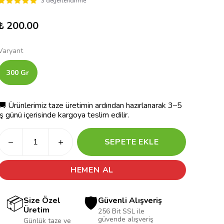
3 değerlendirme
₺ 200.00
Varyant
300 Gr
🚚 Ürünlerimiz taze üretimin ardından hazırlanarak 3–5
iş günü içerisinde kargoya teslim edilir.
SEPETE EKLE
HEMEN AL
📦
🛡️
Size Özel
Güvenli Alışveriş
Üretim
256 Bit SSL ile
güvende alışveriş
Günlük taze ve