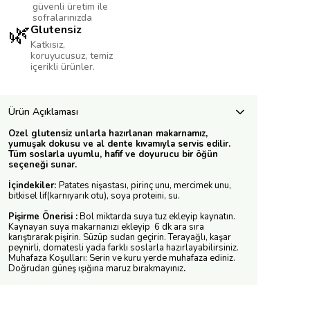
güvenli üretim ile
sofralarınızda
🌿
Glutensiz
Katkısız,
koruyucusuz, temiz
içerikli ürünler.
Ürün Açıklaması
Özel glutensiz unlarla hazırlanan makarnamız,
yumuşak dokusu ve al dente kıvamıyla servis edilir.
Tüm soslarla uyumlu, hafif ve doyurucu bir öğün
seçeneği sunar.
İçindekiler:
Patates nişastası, pirinç unu, mercimek unu,
bitkisel lif(karnıyarık otu), soya proteini, su.
Pişirme Önerisi :
Bol miktarda suya tuz ekleyip kaynatın.
Kaynayan suya makarnanızı ekleyip 6 dk ara sıra
karıştırarak pişirin. Süzüp sudan geçirin. Terayağlı, kaşar
peynirli, domatesli yada farklı soslarla hazırlayabilirsiniz.
Muhafaza Koşulları: Serin ve kuru yerde muhafaza ediniz.
Doğrudan güneş ışığına maruz bırakmayınız
.