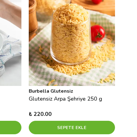
Burbella Glutensiz
Burbe
Glutensiz Arpa Şehriye 250 g
₺ 220.00
₺ 200
SEPETE EKLE