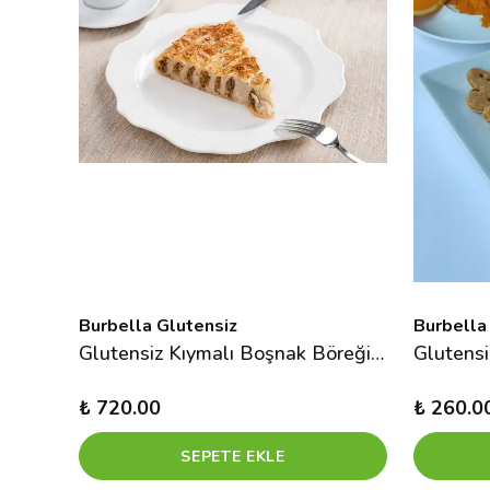
Burbella Glutensiz
Burbella
ta
Glutensiz Kıymalı Boşnak Böreği 400 g
₺ 720.00
₺ 260.0
SEPETE EKLE