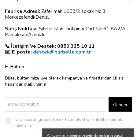
Fabrika Adresi:
Zafer mah.1058/2 sokak No:3
Merkezefendi/Denizli
Satış Noktası:
Siteler Mah. İncilipınar Cad. No:61 8A2/A
Pamukkale/Denizli
📞 İletişim Ve Destek: 0850 335 10 11
✉️ E-posta:
destek@burbella.com.tr
E-Bülten
Dijital bültenimize üye olarak kampanya ve fırsatlardan ilk siz
haberdar olabilirsiniz!
Gönder
Tarafınızdan gönderilecek ticari elektronik iletileri almak
istiyorum.
Alışveriş deneyiminizi iyileştirmek için yasal