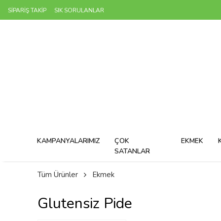
SİPARİŞ TAKİP
SIK SORULANLAR
5000 TL
KAMPANYALARIMIZ
ÇOK
EKMEK
SATANLAR
Tüm Ürünler
Ekmek
Glutensiz Pide