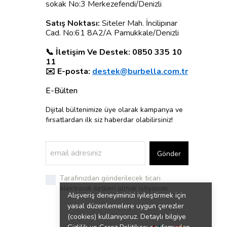
sokak No:3 Merkezefendi/Denizli
Satış Noktası:
Siteler Mah. İncilipınar
Cad. No:61 8A2/A Pamukkale/Denizli
📞 İletişim Ve Destek: 0850 335 10
11
✉️ E-posta:
destek@burbella.com.tr
E-Bülten
Dijital bültenimize üye olarak kampanya ve
fırsatlardan ilk siz haberdar olabilirsiniz!
Gönder
Tarafınızdan gönderilecek ticari
elektronik iletileri almak istiyorum.
Alışveriş deneyiminizi iyileştirmek için
yasal düzenlemelere uygun çerezler
(cookies) kullanıyoruz. Detaylı bilgiye