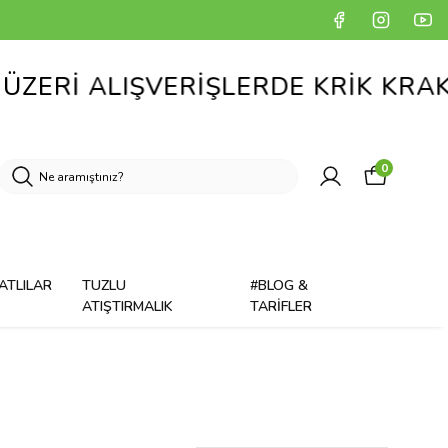
K HEDİYE
0
ATLILAR
TUZLU
#BLOG &
ATIŞTIRMALIK
TARİFLER