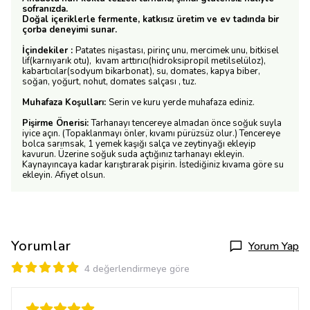
sofranızda.
Doğal içeriklerle fermente, katkısız üretim ve ev tadında bir
çorba deneyimi sunar.
İçindekiler :
Patates nişastası, pirinç unu, mercimek unu, bitkisel
lif(karnıyarık otu), kıvam arttırıcı(hidroksipropil metilselüloz),
kabartıcılar(sodyum bikarbonat), su, domates, kapya biber,
soğan, yoğurt, nohut, domates salçası , tuz.
Muhafaza Koşulları:
Serin ve kuru yerde muhafaza ediniz.
Pişirme Önerisi:
Tarhanayı tencereye almadan önce soğuk suyla
iyice açın. (Topaklanmayı önler, kıvamı pürüzsüz olur.) Tencereye
bolca sarımsak, 1 yemek kaşığı salça ve zeytinyağı ekleyip
kavurun. Üzerine soğuk suda açtığınız tarhanayı ekleyin.
Kaynayıncaya kadar karıştırarak pişirin. İstediğiniz kıvama göre su
ekleyin. Afiyet olsun.
Yorumlar
Yorum Yap
4 değerlendirmeye göre