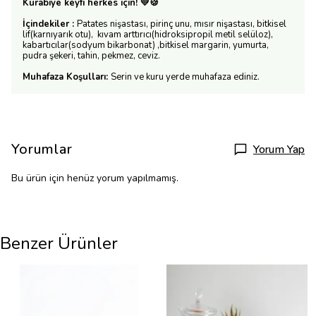
Kurabiye keyfi herkes için! 💛🍪
İçindekiler :
Patates nişastası, pirinç unu, mısır nişastası, bitkisel
lif(karnıyarık otu), kıvam arttırıcı(hidroksipropil metil selüloz),
kabartıcılar(sodyum bikarbonat) ,bitkisel margarin, yumurta,
pudra şekeri, tahin, pekmez, ceviz.
Muhafaza Koşulları:
Serin ve kuru yerde muhafaza ediniz.
Yorumlar
Yorum Yap
Bu ürün için henüz yorum yapılmamış.
Benzer Ürünler