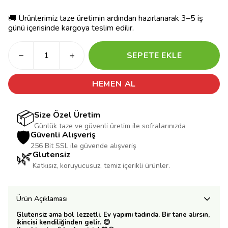
🚚 Ürünlerimiz taze üretimin ardından hazırlanarak 3–5 iş
günü içerisinde kargoya teslim edilir.
SEPETE EKLE
HEMEN AL
📦
Size Özel Üretim
Günlük taze ve güvenli üretim ile sofralarınızda
🛡️
Güvenli Alışveriş
256 Bit SSL ile güvende alışveriş
🌿
Glutensiz
Katkısız, koruyucusuz, temiz içerikli ürünler.
Ürün Açıklaması
Glutensiz ama bol lezzetli. Ev yapımı tadında. Bir tane alırsın,
ikincisi kendiliğinden gelir. 😊