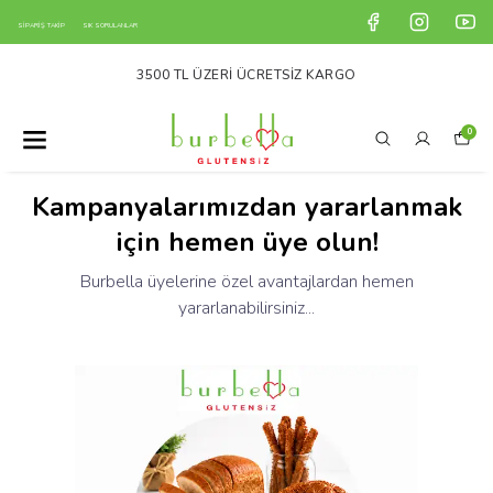
SİPARİŞ TAKİP
SIK SORULANLAR
ARGO
5000 TL ÜZERİ ALIŞVERİŞLERDE KRİK
0
Kampanyalarımızdan yararlanmak
için hemen üye olun!
Burbella üyelerine özel avantajlardan hemen
yararlanabilirsiniz...