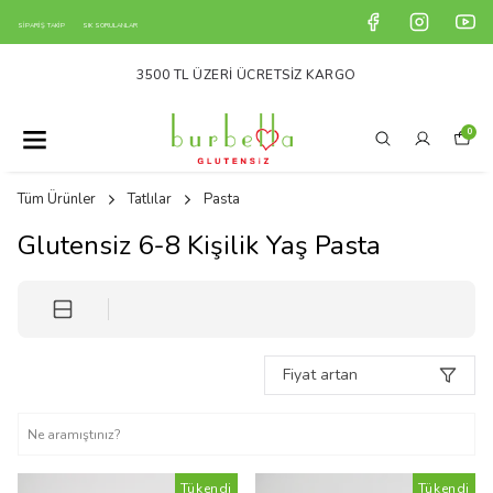
SİPARİŞ TAKİP
SIK SORULANLAR
5000 TL ÜZERİ ALIŞVERİŞLERDE KRİK KRAK HEDİYE
0
Tüm Ürünler
Tatlılar
Pasta
Glutensiz 6-8 Kişilik Yaş Pasta
Fiyat artan
Tükendi
Tükendi