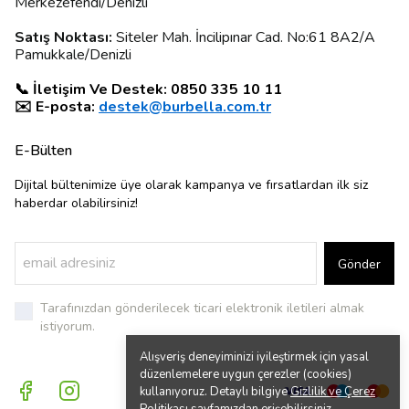
Merkezefendi/Denizli
Satış Noktası:
Siteler Mah. İncilipınar Cad. No:61 8A2/A
Pamukkale/Denizli
📞 İletişim Ve Destek: 0850 335 10 11
✉️ E-posta:
destek@burbella.com.tr
E-Bülten
Dijital bültenimize üye olarak kampanya ve fırsatlardan ilk siz
haberdar olabilirsiniz!
Gönder
Tarafınızdan gönderilecek ticari elektronik iletileri almak
istiyorum.
Alışveriş deneyiminizi iyileştirmek için yasal
düzenlemelere uygun çerezler (cookies)
kullanıyoruz. Detaylı bilgiye
Gizlilik ve Çerez