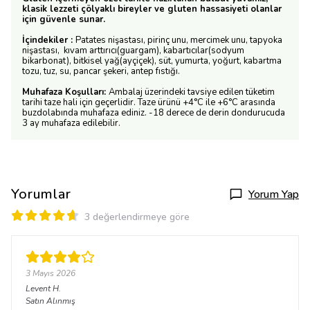
klasik lezzeti çölyaklı bireyler ve gluten hassasiyeti olanlar
için güvenle sunar.
İçindekiler :
Patates nişastası, pirinç unu, mercimek unu, tapyoka
nişastası, kıvam arttırıcı(guargam), kabartıcılar(sodyum
bikarbonat), bitkisel yağ(ayçiçek), süt, yumurta, yoğurt, kabartma
tozu, tuz, su, pancar şekeri, antep fıstığı.
Muhafaza Koşulları:
Ambalaj üzerindeki tavsiye edilen tüketim
tarihi taze hali için geçerlidir. Taze ürünü +4°C ile +6°C arasında
buzdolabında muhafaza ediniz. -18 derece de derin dondurucuda
3 ay muhafaza edilebilir.
Yorumlar
Yorum Yap
3 değerlendirmeye göre
3 Mayıs 2026
Levent
H.
Satın Alınmış