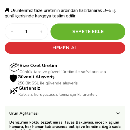
🚚 Ürünlerimiz taze üretimin ardından hazırlanarak 3–5 iş
günü içerisinde kargoya teslim edilir.
SEPETE EKLE
HEMEN AL
📦
Size Özel Üretim
Günlük taze ve güvenli üretim ile sofralarınızda
🛡️
Güvenli Alışveriş
256 Bit SSL ile güvende alışveriş
🌿
Glutensiz
Katkısız, koruyucusuz, temiz içerikli ürünler.
Ürün Açıklaması
Denizli’nin köklü lezzet mirası Tavas Baklavası, incecik açılan
hamuru, her hamur katı arasında bol içi ve kendine özgü sade