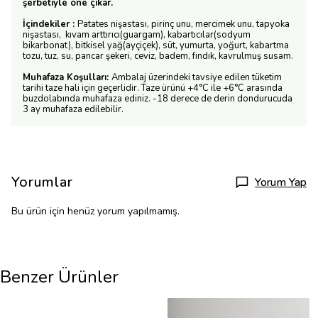
şerbetiyle öne çıkar.
İçindekiler :
Patates nişastası, pirinç unu, mercimek unu, tapyoka
nişastası, kıvam arttırıcı(guargam), kabartıcılar(sodyum
bikarbonat), bitkisel yağ(ayçiçek), süt, yumurta, yoğurt, kabartma
tozu, tuz, su, pancar şekeri, ceviz, badem, fındık, kavrulmuş susam.
Muhafaza Koşulları:
Ambalaj üzerindeki tavsiye edilen tüketim
tarihi taze hali için geçerlidir. Taze ürünü +4°C ile +6°C arasında
buzdolabında muhafaza ediniz. -18 derece de derin dondurucuda
3 ay muhafaza edilebilir.
Yorumlar
Yorum Yap
Bu ürün için henüz yorum yapılmamış.
Benzer Ürünler