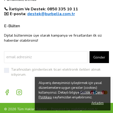
📞 İletişim Ve Destek: 0850 335 10 11
✉️ E-posta:
destek@burbella.com.tr
E-Bülten
Dijital bültenimize üye olarak kampanya ve fırsatlardan ilk siz
haberdar olabilirsiniz!
Gönder
Tarafınızdan gönderilecek ticari elektronik iletileri almak
istiyorum.
Alışveriş deneyiminizi iyileştirmek için yasal
düzenlemelere uygun çerezler (cookies)
kullanıyoruz. Detaylı bilgiye
Gizlilik ve Çerez
Politikası
sayfamızdan erişebilirsiniz.
Anladım
© 2026 Tüm Hakları Saklıdır - Prepared by
malidigital.com.tr