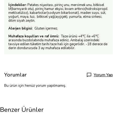
İçindekiler:
Patates nişastası, pirinç unu, mercimek unu, bitkisel
lif(karnıyarık otu), pirinç hamur ekşisi, kıvam arttırıcı(hidroksipropil
metilselüloz), kabartıcılar(sodyum bikarbonat), maden suyu, süt,
yoğurt, maya, tuz, bitkisel yağ(ayçiçek), yumurta, elma sirkesi,
dilim siyah zeytin.
Alerjen bilgisi:
Gluten içermez.
Muhafaza koşulları ve raf ömrü:
Taze ürünü +4°C ile +6°C
arasında buzdolabında muhafaza ediniz. Ambalaj üzerindeki
tavsiye edilen tüketim tarihi taze hali için geçerlidir. -18 derece de
derin dondurucuda 3 ay muhafaza edilebilir.
Yorumlar
Yorum Yap
Bu ürün için henüz yorum yapılmamış.
Benzer Ürünler