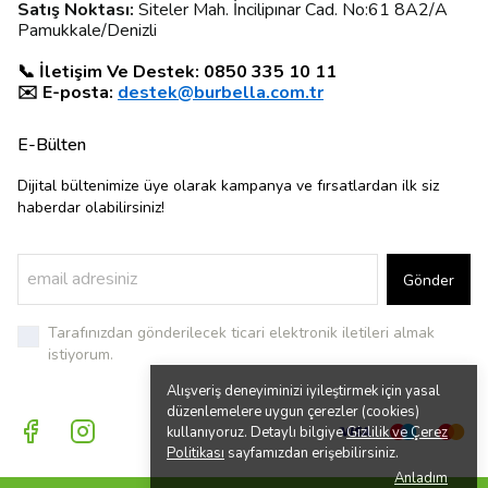
Satış Noktası:
Siteler Mah. İncilipınar Cad. No:61 8A2/A
Pamukkale/Denizli
📞 İletişim Ve Destek: 0850 335 10 11
✉️ E-posta:
destek@burbella.com.tr
E-Bülten
Dijital bültenimize üye olarak kampanya ve fırsatlardan ilk siz
haberdar olabilirsiniz!
Gönder
Tarafınızdan gönderilecek ticari elektronik iletileri almak
istiyorum.
Alışveriş deneyiminizi iyileştirmek için yasal
düzenlemelere uygun çerezler (cookies)
kullanıyoruz. Detaylı bilgiye
Gizlilik ve Çerez
Politikası
sayfamızdan erişebilirsiniz.
Anladım