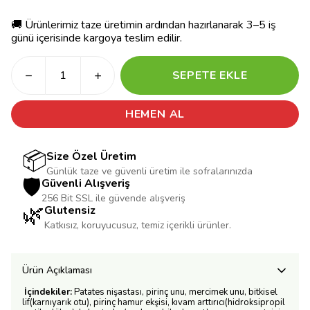
🚚 Ürünlerimiz taze üretimin ardından hazırlanarak 3–5 iş
günü içerisinde kargoya teslim edilir.
SEPETE EKLE
HEMEN AL
📦
Size Özel Üretim
Günlük taze ve güvenli üretim ile sofralarınızda
🛡️
Güvenli Alışveriş
256 Bit SSL ile güvende alışveriş
🌿
Glutensiz
Katkısız, koruyucusuz, temiz içerikli ürünler.
Ürün Açıklaması
İçindekiler:
Patates nişastası, pirinç unu, mercimek unu, bitkisel
lif(karnıyarık otu), pirinç hamur ekşisi, kıvam arttırıcı(hidroksipropil