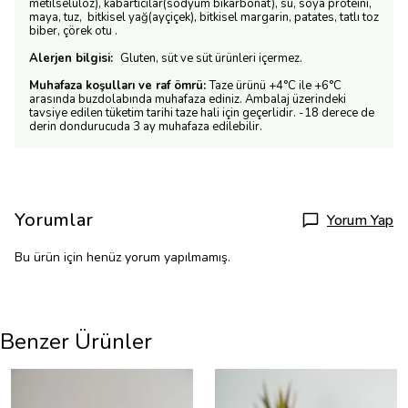
metilselüloz), kabartıcılar(sodyum bikarbonat), su, soya proteini,
maya, tuz, bitkisel yağ(ayçiçek), bitkisel margarin, patates, tatlı toz
biber, çörek otu .
Alerjen bilgisi:
Gluten, süt ve süt ürünleri içermez.
Muhafaza koşulları ve raf ömrü:
Taze ürünü +4°C ile +6°C
arasında buzdolabında muhafaza ediniz. Ambalaj üzerindeki
tavsiye edilen tüketim tarihi taze hali için geçerlidir. -18 derece de
derin dondurucuda 3 ay muhafaza edilebilir.
Yorumlar
Yorum Yap
Bu ürün için henüz yorum yapılmamış.
Benzer Ürünler