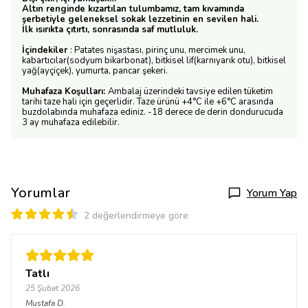
Altın renginde kızartılan tulumbamız, tam kıvamında
şerbetiyle geleneksel sokak lezzetinin en sevilen hali.
İlk ısırıkta çıtırtı, sonrasında saf mutluluk.
İçindekiler
: Patates nişastası, pirinç unu, mercimek unu,
kabartıcılar(sodyum bikarbonat), bitkisel lif(karnıyarık otu), bitkisel
yağ(ayçiçek), yumurta, pancar şekeri.
Muhafaza Koşulları:
Ambalaj üzerindeki tavsiye edilen tüketim
tarihi taze hali için geçerlidir. Taze ürünü +4°C ile +6°C arasında
buzdolabında muhafaza ediniz. -18 derece de derin dondurucuda
3 ay muhafaza edilebilir.
Yorumlar
Yorum Yap
2 değerlendirmeye göre
Tatlı
25 Şubat 2026
Mustafa
D.